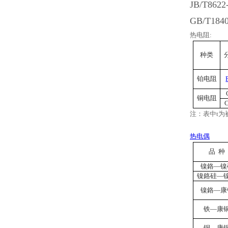
JB/T8622
GB/T1840
热电阻:
种类
铂电阻
铜电阻
注：表中t为
热电偶
品 种
镍鉻—镍
镍鉻硅—
镍鉻—康
铁—康
铜—康