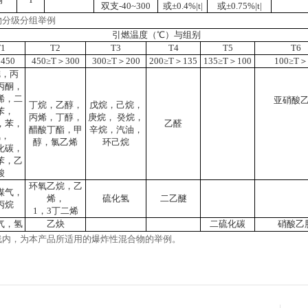
双支-40~300
或±0.4%|t|
或±0.75%|t|
物分级分组举例
引燃温度（℃）与组别
T1
T2
T3
T4
T5
T6
450
450≥T＞300
300≥T＞200
200≥T＞135
135≥T＞100
100≥T＞
烷，丙
丙酮，
烯，二
亚硝酸
丁烷，乙醇，
戊烷，己烷，
苯，
丙烯，丁醇，
庚烷， 癸烷，
，苯，
乙醛
醋酸丁酯，甲
辛烷，汽油，
氨，
醇，氯乙烯
环己烷
化碳，
苯，乙
酸
环氧乙烷，乙
煤气，
烯，
硫化氢
二乙醚
丙烷
1，3丁二烯
气，氢
乙炔
二硫化碳
硝酸乙
线内，为本产品所适用的爆炸性混合物的举例。