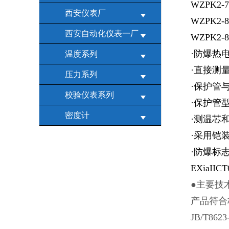
WZPK2-
西安仪表厂
WZPK2-
西安自动化仪表一厂
WZPK2-
·
防爆热
温度系列
·
直接测量
压力系列
·保护管
校验仪表系列
·保护管
密度计
·测温芯
·采用铠
·防爆标志:
EXiaI
●主要技
产品符合标准
JB/T8623