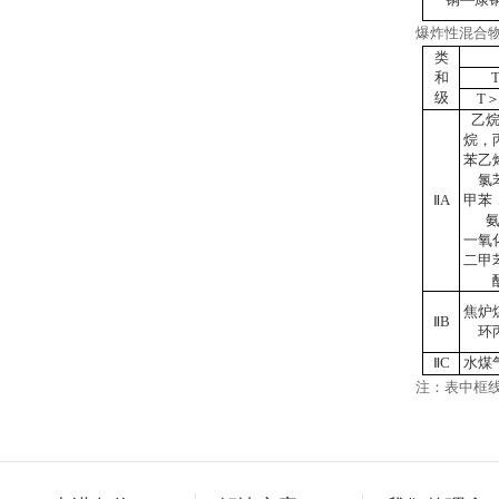
爆炸性混合
类
和
级
T＞
乙
烷，
苯乙
氯
ⅡA
甲苯
一氧
二甲
焦炉
ⅡB
环
ⅡC
水煤
注：表中框