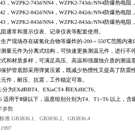
743，WZPK2-743d/NN4，WZPK2-743dc/NN4防爆热电阻
842，WZPK2-842d/NN4，WZPK2-842dc/NN4防爆热电阻
843，WZPK2-843d/NN4，WZPK2-843dc/NN4防爆热电阻
电阻通常和显示仪表、记录仪表等配套使用。
生产现场存在碳氢化合物等爆炸的-200～550℃范围内
与测量元件为分离式结构，可快速更换测温元件，进行不
型式和材质多样，可满足高压、高温和强腐蚀介质的测温
和保护管底部采用弹簧压紧，既减少热惯性又提高了防震
装元件，耐压、抗震，工作稳定可靠。
分为EXdⅡIBT4、EXiaCT4 和EXdIICT6、
ICT6 适用于Ⅱ级以下，温度组别分别为T4、T1~T6 以
术参数
 GB3836.1、GB3836.2、GB3836.4
-1997