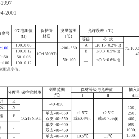
-1997
4-2001
0℃电阻值
保护管
测量范围
允许误差（℃）
分度号
(Ω)
材质
（℃）
等级
公 式
100±0.06
A
±(0.15+0.2%|t|)
Pt100
-200~550
75,100,
100±0.12
B
±(0.3+0.5%|t|)
1Cr18Ni9Ti
4
Cu50
50±0.06
-50~100
__
±(0.3+0.6%|t|)
Cu100
100±0.12
被测温度值。
测量范围
偶材等级与允差值
插入
分度号
保护管材质
(℃)
ι(m
Ⅰ
Ⅱ
硅
K
-40~850
镍硅
N
150、
±1.5℃
±2.5℃
单支-­40~650
250、
铜
E
1Cr18Ni9Ti
或±0.4%|t|
或±0.75%|t|
双支-40~550
400、
600、
单支-­40~600
铜
J
1000、
双支-40~450
1500、
单支­-40~400
±0.5℃
±1℃
铜
T